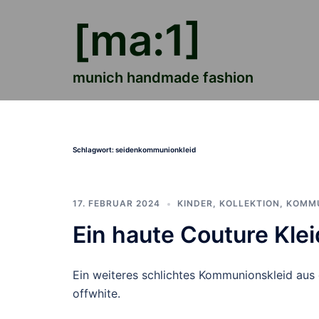
Zum
[ma:1]
Inhalt
springen
munich handmade fashion
Schlagwort:
seidenkommunionkleid
17. FEBRUAR 2024
KINDER
,
KOLLEKTION
,
KOMMU
Ein haute Couture Kle
Ein weiteres schlichtes Kommunionskleid aus e
offwhite.