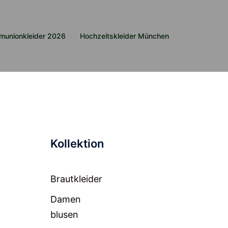
munionkleider 2026
Hochzeitskleider München
Kollektion
Brautkleider
Damen
blusen