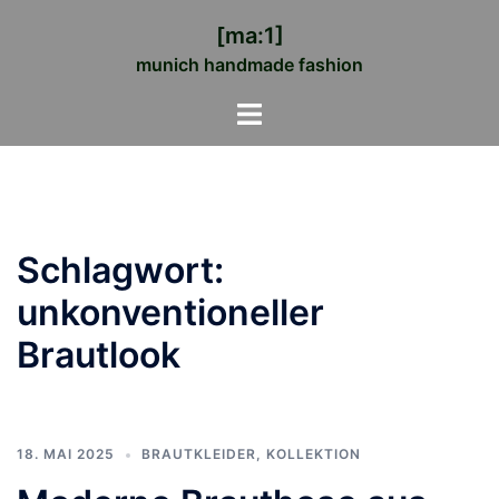
Zum
[ma:1]
Inhalt
munich handmade fashion
springen
Menü
umschalten
Schlagwort:
unkonventioneller
Brautlook
18. MAI 2025
BRAUTKLEIDER
,
KOLLEKTION