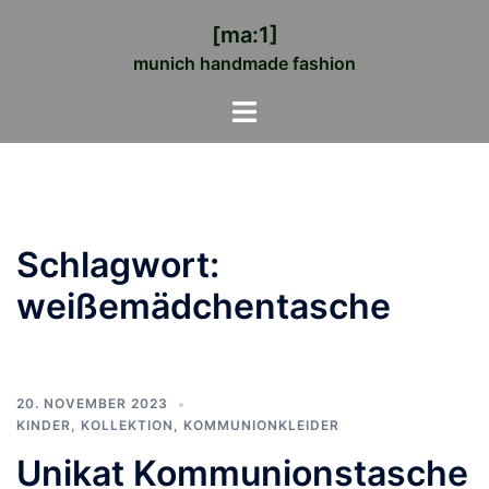
Zum
[ma:1]
Inhalt
munich handmade fashion
springen
Menü
umschalten
Schlagwort:
weißemädchentasche
20. NOVEMBER 2023
KINDER
,
KOLLEKTION
,
KOMMUNIONKLEIDER
Unikat Kommunionstasche