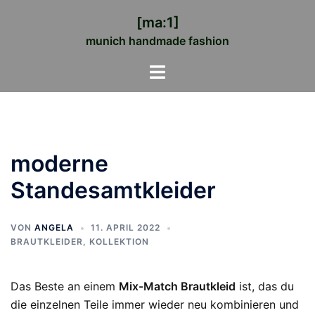
Zum
[ma:1]
Inhalt
munich handmade fashion
springen
Menü
umschalten
moderne
Standesamtkleider
VON
ANGELA
11. APRIL 2022
BRAUTKLEIDER
,
KOLLEKTION
Das Beste an einem
Mix-Match Brautkleid
ist, das du
die einzelnen Teile immer wieder neu kombinieren und