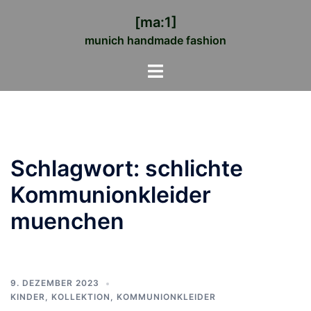
Zum
[ma:1]
Inhalt
munich handmade fashion
springen
Menü
umschalten
Schlagwort:
schlichte
Kommunionkleider
muenchen
9. DEZEMBER 2023
KINDER
,
KOLLEKTION
,
KOMMUNIONKLEIDER