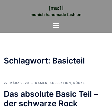
Zum
[ma:1]
Inhalt
munich handmade fashion
springen
Menü
umschalten
Schlagwort:
Basicteil
27. MÄRZ 2020
DAMEN
,
KOLLEKTION
,
RÖCKE
Das absolute Basic Teil –
der schwarze Rock