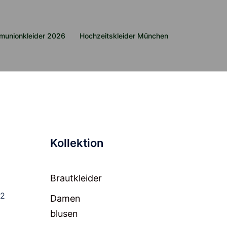
munionkleider 2026
Hochzeitskleider München
Kollektion
Brautkleider
 2
Damen
blusen