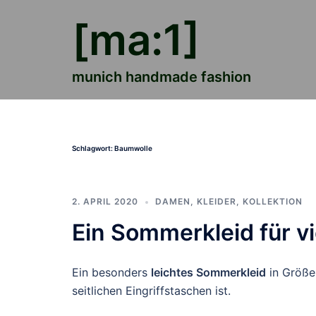
Zum
[ma:1]
Inhalt
springen
munich handmade fashion
Schlagwort:
Baumwolle
2. APRIL 2020
DAMEN
,
KLEIDER
,
KOLLEKTION
Ein Sommerkleid für v
Ein besonders
leichtes Sommerkleid
in Größe 
seitlichen Eingriffstaschen ist.