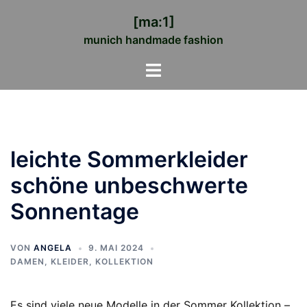
Zum
[ma:1]
Inhalt
munich handmade fashion
springen
Menü
umschalten
leichte Sommerkleider
schöne unbeschwerte
Sonnentage
VON
ANGELA
9. MAI 2024
DAMEN
,
KLEIDER
,
KOLLEKTION
Es sind viele neue Modelle in der Sommer Kollektion –