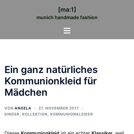
Zum
[ma:1]
Inhalt
munich handmade fashion
springen
Menü
umschalten
Ein ganz natürliches
Kommunionkleid für
Mädchen
VON
ANGELA
27. NOVEMBER 2017
KINDER
,
KOLLEKTION
,
KOMMUNIONKLEIDER
Dieses
Kommunionkleid
ist ein echter
Klassiker
, weil